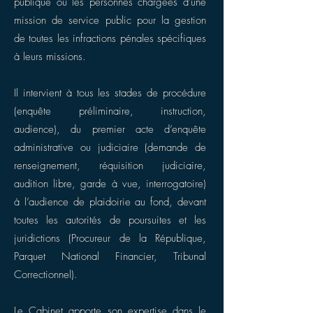
publique ou les personnes chargées d'une
mission de service public pour la gestion
de toutes les infractions pénales spécifiques
à leurs missions.
Il intervient à tous les stades de procédure
(enquête préliminaire, instruction,
audience), du premier acte d’enquête
administrative ou judiciaire (demande de
renseignement, réquisition judiciaire,
audition libre, garde à vue, interrogatoire)
à l’audience de plaidoirie au fond, devant
toutes les autorités de poursuites et les
juridictions (Procureur de la République,
Parquet National Financier, Tribunal
Correctionnel).
Le Cabinet apporte son expertise dans le