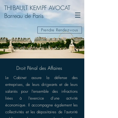
THIBAULT KEMPF AVOCAT
Barreau de Paris
Prendre Rendez-vous
Droit Pénal des Affaires
Le Cabinet assure la défense des
entreprises, de leurs dirigeants et de leurs
salariés pour l’ensemble des infractions
liées à l’exercice d’une activité
économique. Il accompagne également les
collectivités et les dépositaires de l'autorité